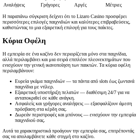
Αναλήψεις
Γρήγορες
Αργές
Μέτριες
Η παραπάνω σύγκριση δείχνει ότι το Lizaro Casino προσφέρει
περισσότερες επιλογές παιχνιδιών και καλύτερες επιβραβεύσεις,
καθιστώντας το μια εξαιρετική επιλογή για τους παίκτες.
Κύρια Οφέλη
Η εμπειρία σε ένα καζίνο δεν περιορίζεται μόνο στα παιχνίδια,
αλλά περιλαμβάνει και μια σειρά επιπλέον πλεονεκτημάτων που
ενισχύουν την γενική ικανοποίηση των παικτών. Τα κύρια οφέλη
περιλαμβάνουν:
Ευρεία γκάμα παιχνιδιών — τα πάντα από slots έως ζωντανά
παιχνίδια με ντίλερ.
Εξαιρετική υποστήριξη πελατών — διαθέσιμη 24/7 για να
ανταποκριθεί σε κάθε ανάγκη.
Ασφαλείς και γρήγορες αναλήψεις — εξασφαλίζουν άμεση
πρόσβαση στα κέρδη σας.
Δωρεάν περιστροφές και μπόνους — ενισχύουν την εμπειρία
παιχνιδιού σας.
Αυτά τα χαρακτηριστικά προάγουν την εμπειρία σας, επιτρέποντάς
σας να απολαμβάνετε κάθε στιγμή στο καζίνο.