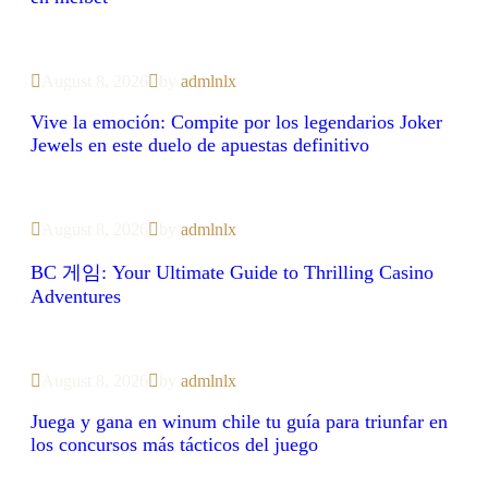
August 8, 2026
by
admlnlx
Vive la emoción: Compite por los legendarios Joker
Jewels en este duelo de apuestas definitivo
August 8, 2026
by
admlnlx
BC 게임: Your Ultimate Guide to Thrilling Casino
Adventures
August 8, 2026
by
admlnlx
Juega y gana en winum chile tu guía para triunfar en
los concursos más tácticos del juego