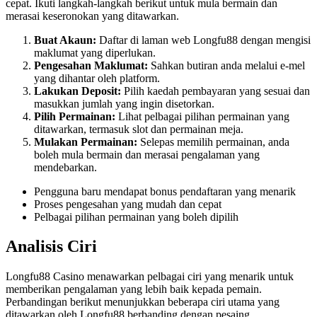
cepat. Ikuti langkah-langkah berikut untuk mula bermain dan
merasai keseronokan yang ditawarkan.
Buat Akaun:
Daftar di laman web Longfu88 dengan mengisi
maklumat yang diperlukan.
Pengesahan Maklumat:
Sahkan butiran anda melalui e-mel
yang dihantar oleh platform.
Lakukan Deposit:
Pilih kaedah pembayaran yang sesuai dan
masukkan jumlah yang ingin disetorkan.
Pilih Permainan:
Lihat pelbagai pilihan permainan yang
ditawarkan, termasuk slot dan permainan meja.
Mulakan Permainan:
Selepas memilih permainan, anda
boleh mula bermain dan merasai pengalaman yang
mendebarkan.
Pengguna baru mendapat bonus pendaftaran yang menarik
Proses pengesahan yang mudah dan cepat
Pelbagai pilihan permainan yang boleh dipilih
Analisis Ciri
Longfu88 Casino menawarkan pelbagai ciri yang menarik untuk
memberikan pengalaman yang lebih baik kepada pemain.
Perbandingan berikut menunjukkan beberapa ciri utama yang
ditawarkan oleh Longfu88 berbanding dengan pesaing.