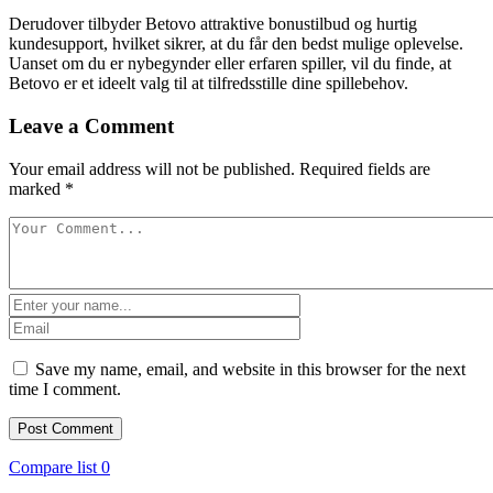
Derudover tilbyder Betovo attraktive bonustilbud og hurtig
kundesupport, hvilket sikrer, at du får den bedst mulige oplevelse.
Uanset om du er nybegynder eller erfaren spiller, vil du finde, at
Betovo er et ideelt valg til at tilfredsstille dine spillebehov.
Leave a Comment
Your email address will not be published.
Required fields are
marked
*
Save my name, email, and website in this browser for the next
time I comment.
Compare list
0