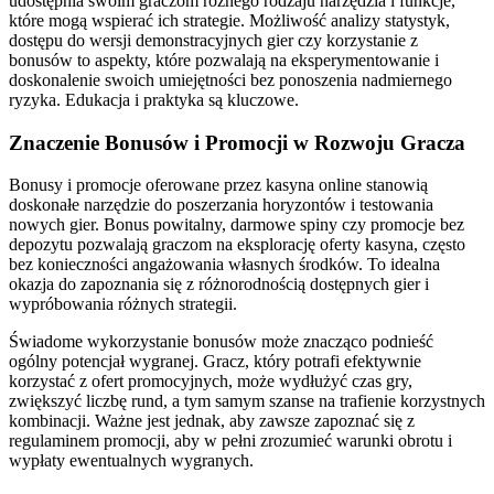
udostępnia swoim graczom różnego rodzaju narzędzia i funkcje,
które mogą wspierać ich strategie. Możliwość analizy statystyk,
dostępu do wersji demonstracyjnych gier czy korzystanie z
bonusów to aspekty, które pozwalają na eksperymentowanie i
doskonalenie swoich umiejętności bez ponoszenia nadmiernego
ryzyka. Edukacja i praktyka są kluczowe.
Znaczenie Bonusów i Promocji w Rozwoju Gracza
Bonusy i promocje oferowane przez kasyna online stanowią
doskonałe narzędzie do poszerzania horyzontów i testowania
nowych gier. Bonus powitalny, darmowe spiny czy promocje bez
depozytu pozwalają graczom na eksplorację oferty kasyna, często
bez konieczności angażowania własnych środków. To idealna
okazja do zapoznania się z różnorodnością dostępnych gier i
wypróbowania różnych strategii.
Świadome wykorzystanie bonusów może znacząco podnieść
ogólny potencjał wygranej. Gracz, który potrafi efektywnie
korzystać z ofert promocyjnych, może wydłużyć czas gry,
zwiększyć liczbę rund, a tym samym szanse na trafienie korzystnych
kombinacji. Ważne jest jednak, aby zawsze zapoznać się z
regulaminem promocji, aby w pełni zrozumieć warunki obrotu i
wypłaty ewentualnych wygranych.