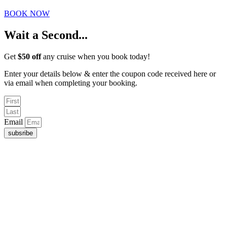
BOOK NOW
Wait a Second...
Get
$50 off
any cruise when you book today!
Enter your details below & enter the coupon code received here or
via email when completing your booking.
Email
subsribe