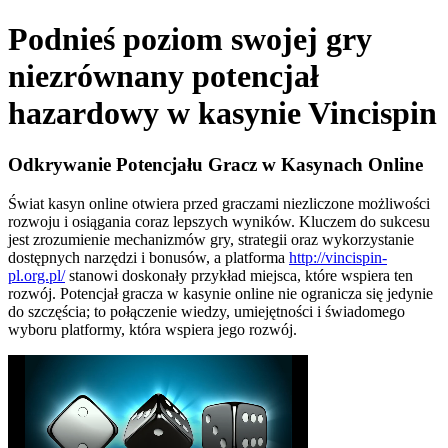
Podnieś poziom swojej gry
niezrównany potencjał
hazardowy w kasynie Vincispin
Odkrywanie Potencjału Gracz w Kasynach Online
Świat kasyn online otwiera przed graczami niezliczone możliwości
rozwoju i osiągania coraz lepszych wyników. Kluczem do sukcesu
jest zrozumienie mechanizmów gry, strategii oraz wykorzystanie
dostępnych narzędzi i bonusów, a platforma
http://vincispin-
pl.org.pl/
stanowi doskonały przykład miejsca, które wspiera ten
rozwój. Potencjał gracza w kasynie online nie ogranicza się jedynie
do szczęścia; to połączenie wiedzy, umiejętności i świadomego
wyboru platformy, która wspiera jego rozwój.