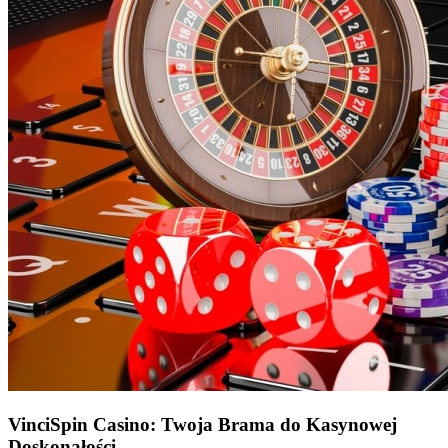
VinciSpin Casino: Twoja Brama do Kasynowej
Doskonałości