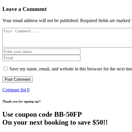
Leave a Comment
Your email address will not be published.
Required fields are marked
Save my name, email, and website in this browser for the next ti
Compare list
0
Thank you for signing up!!
Use coupon code
BB-50FP
On your next booking to save $50!!