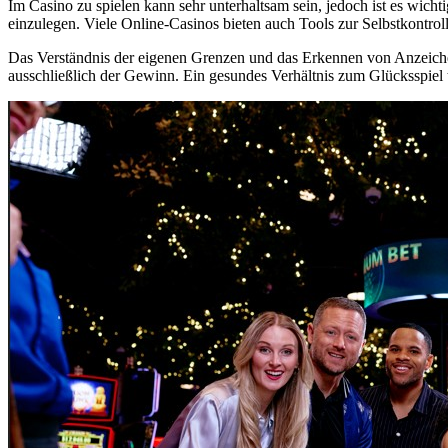
Im Casino zu spielen kann sehr unterhaltsam sein, jedoch ist es wich
einzulegen. Viele Online-Casinos bieten auch Tools zur Selbstkontroll
Das Verständnis der eigenen Grenzen und das Erkennen von Anzeichen e
ausschließlich der Gewinn. Ein gesundes Verhältnis zum Glücksspiel tr