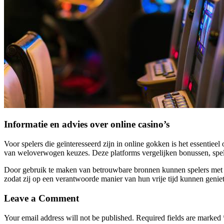
Informatie en advies over online casino’s
Voor spelers die geïnteresseerd zijn in online gokken is het essentiee
van weloverwogen keuzes. Deze platforms vergelijken bonussen, spe
Door gebruik te maken van betrouwbare bronnen kunnen spelers met ver
zodat zij op een verantwoorde manier van hun vrije tijd kunnen genie
Leave a Comment
Your email address will not be published.
Required fields are marked