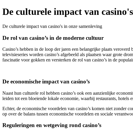
De culturele impact van casino'
De culturele impact van casino's in onze samenleving
De rol van casino’s in de moderne cultuur
Casino’s hebben in de loop der jaren een belangrijke plaats veroverd 
televisieseries worden casino’s afgebeeld als plaatsen waar grote dro
fascinatie voor gokken en versterken de rol van casino’s in de populaire
De economische impact van casino’s
Naast hun culturele rol hebben casino’s ook een aanzienlijke economis
leiden tot een bloeiende lokale economie, waarbij restaurants, hotels
Echter, de economische voordelen van casino’s komen niet zonder con
op over de balans tussen economische voordelen en sociale verantwo
Reguleringen en wetgeving rond casino’s