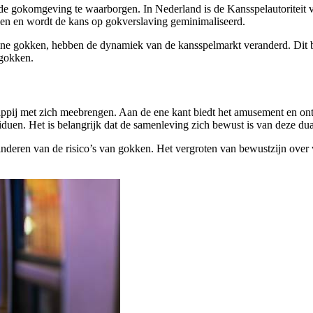
rde gokomgeving te waarborgen. In Nederland is de Kansspelautoriteit 
ken en wordt de kans op gokverslaving geminimaliseerd.
ine gokken, hebben de dynamiek van de kansspelmarkt veranderd. Dit bi
 gokken.
pij met zich meebrengen. Aan de ene kant biedt het amusement en onts
iduen. Het is belangrijk dat de samenleving zich bewust is van deze dual
rminderen van de risico’s van gokken. Het vergroten van bewustzijn ov