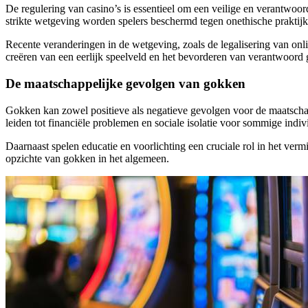
De regulering van casino’s is essentieel om een veilige en verantwoo
strikte wetgeving worden spelers beschermd tegen onethische praktij
Recente veranderingen in de wetgeving, zoals de legalisering van onl
creëren van een eerlijk speelveld en het bevorderen van verantwoord
De maatschappelijke gevolgen van gokken
Gokken kan zowel positieve als negatieve gevolgen voor de maatschap
leiden tot financiële problemen en sociale isolatie voor sommige indiv
Daarnaast spelen educatie en voorlichting een cruciale rol in het ve
opzichte van gokken in het algemeen.