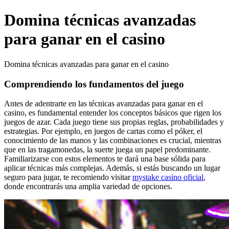
Domina técnicas avanzadas
para ganar en el casino
Domina técnicas avanzadas para ganar en el casino
Comprendiendo los fundamentos del juego
Antes de adentrarte en las técnicas avanzadas para ganar en el
casino, es fundamental entender los conceptos básicos que rigen los
juegos de azar. Cada juego tiene sus propias reglas, probabilidades y
estrategias. Por ejemplo, en juegos de cartas como el póker, el
conocimiento de las manos y las combinaciones es crucial, mientras
que en las tragamonedas, la suerte juega un papel predominante.
Familiarizarse con estos elementos te dará una base sólida para
aplicar técnicas más complejas. Además, si estás buscando un lugar
seguro para jugar, te recomiendo visitar
mystake casino oficial
,
donde encontrarás una amplia variedad de opciones.