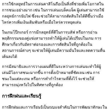
การใช้กลยุทธ์ในการเล่นคาสิโนถือเป็นสิ่งที่ช่วยเพิ่มโอกาสใน
การชนะอย่างมาก เช่น ในการเล่นแบล็คแจ็ค ผู้เล่นสามารถใช้
กลยุทธ์การนับไพ่ ซึ่งจะช่วยให้สามารถตัดสินใจได้ดีขึ้นว่าเมื่อ
ไหร่ควรเพิ่มเงินเดิมพันหรือเมื่อไหร่ควรหยุดเล่น
ในเกมโป๊กเกอร์ การมีกลยุทธ์ที่ดีในการบลัฟ หรือการอ่าน
พฤติกรรมของคู่แข่งสามารถทำให้ผู้เล่นได้เปรียบในเกม การ
ศึกษาเกี่ยวกับอัตราต่อรองและการตัดสินใจที่ถูกต้องใน
สถานการณ์ต่างๆ จะช่วยให้ผู้เล่นมีความมั่นใจและลดความตื่น
เต้นลงได้
การมีสมาธิและการวางแผนที่ดีในระหว่างการเล่นจะทำให้ผู้
เล่นมีโอกาสชนะมากขึ้น การตั้งเป้าหมายที่ชัดเจน เช่น การ
ชนะในแต่ละเกม หรือการทำกำไรตามที่ตั้งไว้ จะช่วยให้
สามารถมุ่งหวังไปในทิศทางที่ถูกต้อง
การฝึกฝนและเรียนรู้
การฝึกฝนและการเรียนรู้เป็นกุญแจสำคัญในการพัฒนาทักษะใน