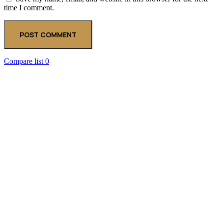
time I comment.
Compare list
0