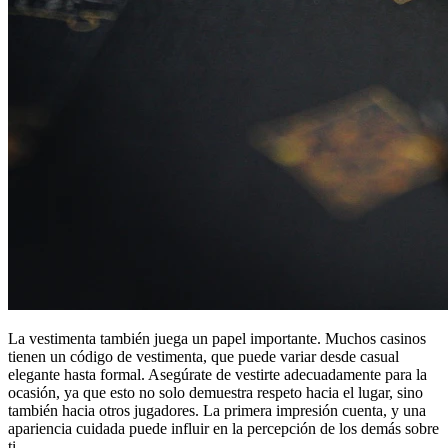
La vestimenta también juega un papel importante. Muchos casinos
tienen un código de vestimenta, que puede variar desde casual
elegante hasta formal. Asegúrate de vestirte adecuadamente para la
ocasión, ya que esto no solo demuestra respeto hacia el lugar, sino
también hacia otros jugadores. La primera impresión cuenta, y una
apariencia cuidada puede influir en la percepción de los demás sobre
ti.