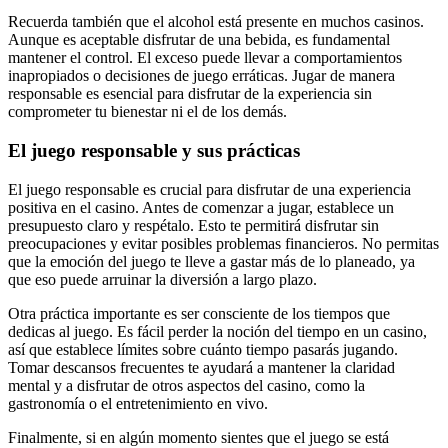
Recuerda también que el alcohol está presente en muchos casinos.
Aunque es aceptable disfrutar de una bebida, es fundamental
mantener el control. El exceso puede llevar a comportamientos
inapropiados o decisiones de juego erráticas. Jugar de manera
responsable es esencial para disfrutar de la experiencia sin
comprometer tu bienestar ni el de los demás.
El juego responsable y sus prácticas
El juego responsable es crucial para disfrutar de una experiencia
positiva en el casino. Antes de comenzar a jugar, establece un
presupuesto claro y respétalo. Esto te permitirá disfrutar sin
preocupaciones y evitar posibles problemas financieros. No permitas
que la emoción del juego te lleve a gastar más de lo planeado, ya
que eso puede arruinar la diversión a largo plazo.
Otra práctica importante es ser consciente de los tiempos que
dedicas al juego. Es fácil perder la noción del tiempo en un casino,
así que establece límites sobre cuánto tiempo pasarás jugando.
Tomar descansos frecuentes te ayudará a mantener la claridad
mental y a disfrutar de otros aspectos del casino, como la
gastronomía o el entretenimiento en vivo.
Finalmente, si en algún momento sientes que el juego se está