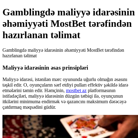
Gamblingdə maliyyə idarəsinin
əhəmiyyəti MostBet tərəfindən
hazırlanan təlimat
Gamblingdə maliyyə idarəsinin əhəmiyyəti MostBet tərəfindən
hazırlanan təlimat
Maliyyə idarəsinin əsas prinsipləri
Maliyyə idarəsi, istənilən mərc oyununda uğurlu olmağın əsasını
təşkil edir. O, oyunçuların sərf etdiyi pulları effektiv şəkildə idarə
etmələrini təmin edir. Həmçinin,
mostbet az
platformasının
istifadəçiləri, maliyyə idarəsinin düzgün tətbiqi ilə, oyunçunun
itkilərini minimuma endirmək və qazancını maksimum dərəcəyə
çatdırmaq məqsədini güdür.