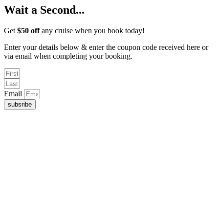
Wait a Second...
Get
$50 off
any cruise when you book today!
Enter your details below & enter the coupon code received here or
via email when completing your booking.
Email
subsribe