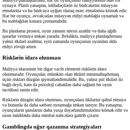
Maliyyə planlaşdırması, hər bir oyunçunun fəaliyyətində əsas rol
oynayır. Planlı yanaşma, istifadəçilərin öz büdcələrini müəyyən
etmələrinə və bu büdcəyə uyğun olaraq mərc etmələrinə kömək edir.
Hər bir oyunçu, əvvəlcədən müəyyən etdiyi məbləğlə oynamalı və
bu məbləğdən kənara çıxmamalıdır.
Bu planlama prosesi, oyun zamanı stressi azaldır və daha ağıllı
qərarlar verməyə imkan yaradır. Beləliklə, maliyyə planlaşdırması
yalnız itkiləri azaltmır, eyni zamanda oyunçunun oyundan əldə
etdiyi zövqü artırır.
Risklərin idarə olunması
Maliyyə idarəsinin bir digər vacib elementi risklərin idarə
olunmasıdır. Oyunçular, mümkün olan itkiləri minimallaşdırmaq
üçün riskləri düzgün qiymətləndirməlidir. Bu, yalnız pul itkiləri ilə
bağlı deyil, həm də psixoloji cəhətdən daha sağlam bir oyun
təcrübəsi təmin edir.
Risklərin düzgün idarə olunması, oyunçulara itkilərini qəbul etməyə
və bununla da daha sərbəst oynamağa imkan tanıyır. Bu yanaşma,
oyunçuların şanslarını daha yaxşı dəyərləndirmələrinə kömək edir və
uzun müddətdə daha müsbət nəticələrə gətirib çıxarır.
Gamblingdə uğur qazanma strategiyaları