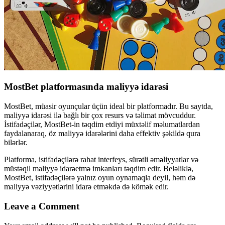
MostBet platformasında maliyyə idarəsi
MostBet, müasir oyunçular üçün ideal bir platformadır. Bu saytda,
maliyyə idarəsi ilə bağlı bir çox resurs və təlimat mövcuddur.
İstifadəçilər, MostBet-in təqdim etdiyi müxtəlif məlumatlardan
faydalanaraq, öz maliyyə idarələrini daha effektiv şəkildə qura
bilərlər.
Platforma, istifadəçilərə rahat interfeys, sürətli əməliyyatlar və
müstəqil maliyyə idarəetmə imkanları təqdim edir. Beləliklə,
MostBet, istifadəçilərə yalnız oyun oynamaqla deyil, həm də
maliyyə vəziyyətlərini idarə etməkdə də kömək edir.
Leave a Comment