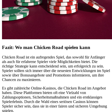
Fazit: Wo man Chicken Road spielen kann
Chicken Road ist ein aufregendes Spiel, das sowohl für Anfänger
als auch für erfahrene Spieler viele Möglichkeiten bietet. Die
richtige Strategie kann entscheidend sein, um erfolgreich zu sein.
Spieler sollten sich immer über die neuesten Entwicklungen im Spiel
sowie über Bonusangebote und Promotions informieren, um ihre
Chancen zu maximieren.
Es gibt zahlreiche Online-Kasinos, die Chicken Road im Angebot
haben. Diese Plattformen bieten oft eine Vielzahl von
Zahlungsoptionen, Sicherheitsmaßnahmen und ein erstklassiges
Spielerlebnis. Durch die Wahl eines seriösen Casinos können
Spieler sicher sein, dass sie in einer fairen und sicheren Umgebung
spielen.