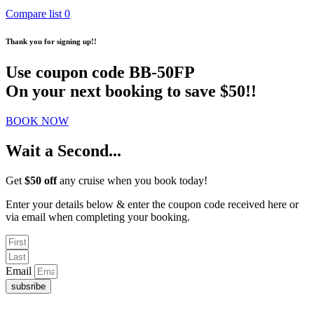
Compare list
0
Thank you for signing up!!
Use coupon code
BB-50FP
On your next booking to save $50!!
BOOK NOW
Wait a Second...
Get
$50 off
any cruise when you book today!
Enter your details below & enter the coupon code received here or
via email when completing your booking.
Email
subsribe