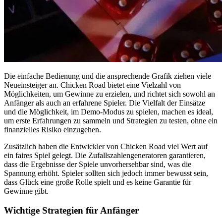
Die einfache Bedienung und die ansprechende Grafik ziehen viele
Neueinsteiger an. Chicken Road bietet eine Vielzahl von
Möglichkeiten, um Gewinne zu erzielen, und richtet sich sowohl an
Anfänger als auch an erfahrene Spieler. Die Vielfalt der Einsätze
und die Möglichkeit, im Demo-Modus zu spielen, machen es ideal,
um erste Erfahrungen zu sammeln und Strategien zu testen, ohne ein
finanzielles Risiko einzugehen.
Zusätzlich haben die Entwickler von Chicken Road viel Wert auf
ein faires Spiel gelegt. Die Zufallszahlengeneratoren garantieren,
dass die Ergebnisse der Spiele unvorhersehbar sind, was die
Spannung erhöht. Spieler sollten sich jedoch immer bewusst sein,
dass Glück eine große Rolle spielt und es keine Garantie für
Gewinne gibt.
Wichtige Strategien für Anfänger