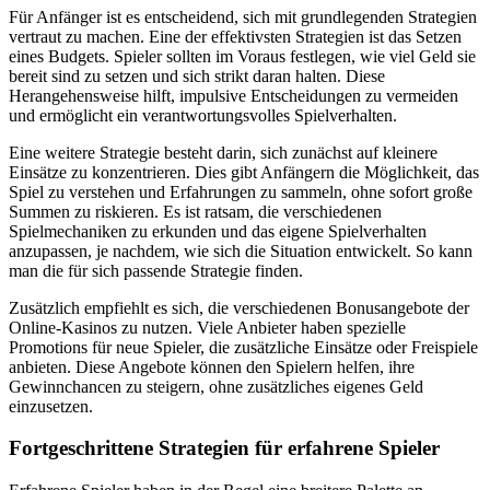
Für Anfänger ist es entscheidend, sich mit grundlegenden Strategien
vertraut zu machen. Eine der effektivsten Strategien ist das Setzen
eines Budgets. Spieler sollten im Voraus festlegen, wie viel Geld sie
bereit sind zu setzen und sich strikt daran halten. Diese
Herangehensweise hilft, impulsive Entscheidungen zu vermeiden
und ermöglicht ein verantwortungsvolles Spielverhalten.
Eine weitere Strategie besteht darin, sich zunächst auf kleinere
Einsätze zu konzentrieren. Dies gibt Anfängern die Möglichkeit, das
Spiel zu verstehen und Erfahrungen zu sammeln, ohne sofort große
Summen zu riskieren. Es ist ratsam, die verschiedenen
Spielmechaniken zu erkunden und das eigene Spielverhalten
anzupassen, je nachdem, wie sich die Situation entwickelt. So kann
man die für sich passende Strategie finden.
Zusätzlich empfiehlt es sich, die verschiedenen Bonusangebote der
Online-Kasinos zu nutzen. Viele Anbieter haben spezielle
Promotions für neue Spieler, die zusätzliche Einsätze oder Freispiele
anbieten. Diese Angebote können den Spielern helfen, ihre
Gewinnchancen zu steigern, ohne zusätzliches eigenes Geld
einzusetzen.
Fortgeschrittene Strategien für erfahrene Spieler