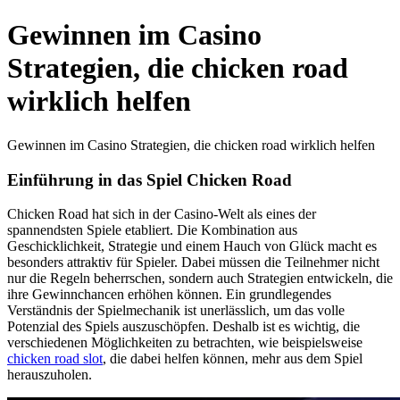
Gewinnen im Casino
Strategien, die chicken road
wirklich helfen
Gewinnen im Casino Strategien, die chicken road wirklich helfen
Einführung in das Spiel Chicken Road
Chicken Road hat sich in der Casino-Welt als eines der
spannendsten Spiele etabliert. Die Kombination aus
Geschicklichkeit, Strategie und einem Hauch von Glück macht es
besonders attraktiv für Spieler. Dabei müssen die Teilnehmer nicht
nur die Regeln beherrschen, sondern auch Strategien entwickeln, die
ihre Gewinnchancen erhöhen können. Ein grundlegendes
Verständnis der Spielmechanik ist unerlässlich, um das volle
Potenzial des Spiels auszuschöpfen. Deshalb ist es wichtig, die
verschiedenen Möglichkeiten zu betrachten, wie beispielsweise
chicken road slot
, die dabei helfen können, mehr aus dem Spiel
herauszuholen.