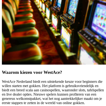
Waarom kiezen voor WestAce?
WestAce Nederland biedt een uitstekende keuze voor beginners die
willen starten met gokken. Het platform is gebruiksvriendelijk en
biedt een breed scala aan casinospellen, waaronder slots, tafelspellen
en live dealer opties. Nieuwe spelers kunnen profiteren van een
genereus welkomstpakket, wat het nog aantrekkelijker maakt om je
eerste stappen te zetten in de wereld van online gokken.