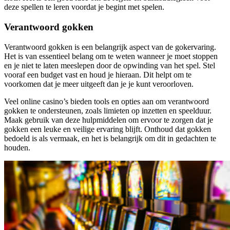
deze spellen te leren voordat je begint met spelen.
Verantwoord gokken
Verantwoord gokken is een belangrijk aspect van de gokervaring.
Het is van essentieel belang om te weten wanneer je moet stoppen
en je niet te laten meeslepen door de opwinding van het spel. Stel
vooraf een budget vast en houd je hieraan. Dit helpt om te
voorkomen dat je meer uitgeeft dan je je kunt veroorloven.
Veel online casino’s bieden tools en opties aan om verantwoord
gokken te ondersteunen, zoals limieten op inzetten en speelduur.
Maak gebruik van deze hulpmiddelen om ervoor te zorgen dat je
gokken een leuke en veilige ervaring blijft. Onthoud dat gokken
bedoeld is als vermaak, en het is belangrijk om dit in gedachten te
houden.