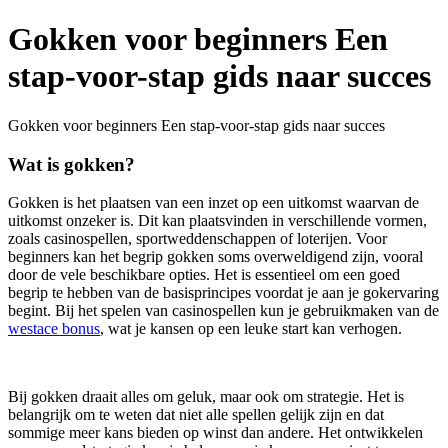
Gokken voor beginners Een
stap-voor-stap gids naar succes
Gokken voor beginners Een stap-voor-stap gids naar succes
Wat is gokken?
Gokken is het plaatsen van een inzet op een uitkomst waarvan de
uitkomst onzeker is. Dit kan plaatsvinden in verschillende vormen,
zoals casinospellen, sportweddenschappen of loterijen. Voor
beginners kan het begrip gokken soms overweldigend zijn, vooral
door de vele beschikbare opties. Het is essentieel om een goed
begrip te hebben van de basisprincipes voordat je aan je gokervaring
begint. Bij het spelen van casinospellen kun je gebruikmaken van de
westace bonus
, wat je kansen op een leuke start kan verhogen.
Bij gokken draait alles om geluk, maar ook om strategie. Het is
belangrijk om te weten dat niet alle spellen gelijk zijn en dat
sommige meer kans bieden op winst dan andere. Het ontwikkelen