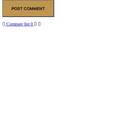
Compare list
0