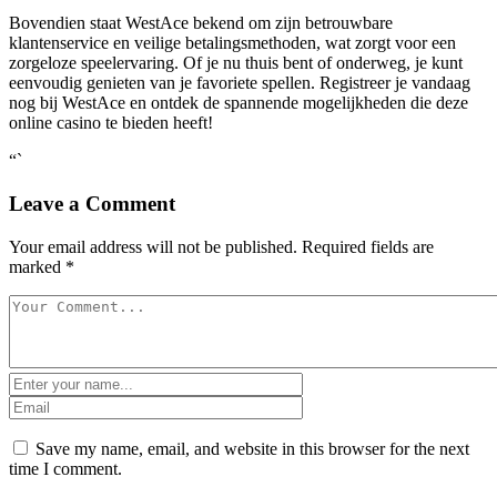
Bovendien staat WestAce bekend om zijn betrouwbare
klantenservice en veilige betalingsmethoden, wat zorgt voor een
zorgeloze speelervaring. Of je nu thuis bent of onderweg, je kunt
eenvoudig genieten van je favoriete spellen. Registreer je vandaag
nog bij WestAce en ontdek de spannende mogelijkheden die deze
online casino te bieden heeft!
“`
Leave a Comment
Your email address will not be published.
Required fields are
marked
*
Save my name, email, and website in this browser for the next
time I comment.