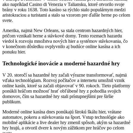
ako napríklad Casino di Venezia v Taliansku, ktoré otvorilo svoje
brány v roku 1638. Toto kasíno sa rýchlo stalo populárnym medzi
aristokraciou a turistami a stalo sa vzorom pre ďalšie herne po celom
svete.
Amerika, najmä New Orleans, sa stala centrom hazardných hier,
pričom vznikali herne a stávkové domy. Tento rozmach hazardu
viedol k rozvoju množstva nových hier a systémov stávkovania, čo
v konečnom dôsledku ovplyvnilo aj budúce online kasína a ich
ponuku hier.
Technologické inovácie a moderné hazardné hry
V 20. storočí sa hazardné hry začali výrazne transformovať, najmä
vďaka technológiam. Rozvoj počítačov a internetu umožnil vznik
online kasín, ktoré sa začali objavovať v 90. rokoch. Tieto platformy
ponúkli hráčom možnosť hrať obľúbené hry z pohodlia svojich
domovov, čím sa hazardné hry stali prístupnejšími pre širšie
publikum.
Moderné online kasína dnes ponúkajú širokú škálu hier, vrátane
automatov, pokeru a stávkovania na šport. Vstup technológie ako
mobilné aplikácie a live dealer hry zmenil spôsob, akým sa hazardné
hry hrajú, a otvoril dvere k novým zážitkom pre hráčov po celom