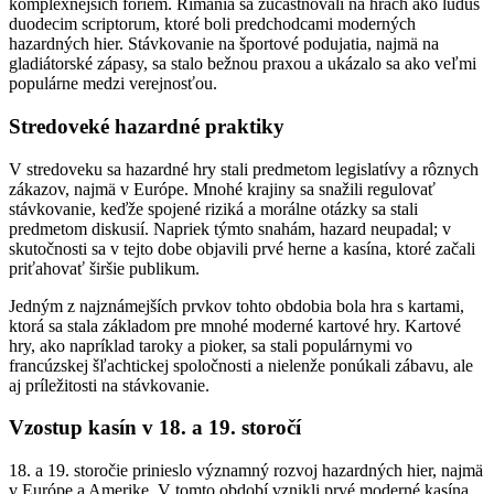
komplexnejších foriem. Rimania sa zúčastňovali na hrách ako ludus
duodecim scriptorum, ktoré boli predchodcami moderných
hazardných hier. Stávkovanie na športové podujatia, najmä na
gladiátorské zápasy, sa stalo bežnou praxou a ukázalo sa ako veľmi
populárne medzi verejnosťou.
Stredoveké hazardné praktiky
V stredoveku sa hazardné hry stali predmetom legislatívy a rôznych
zákazov, najmä v Európe. Mnohé krajiny sa snažili regulovať
stávkovanie, keďže spojené riziká a morálne otázky sa stali
predmetom diskusií. Napriek týmto snahám, hazard neupadal; v
skutočnosti sa v tejto dobe objavili prvé herne a kasína, ktoré začali
priťahovať širšie publikum.
Jedným z najznámejších prvkov tohto obdobia bola hra s kartami,
ktorá sa stala základom pre mnohé moderné kartové hry. Kartové
hry, ako napríklad taroky a pioker, sa stali populárnymi vo
francúzskej šľachtickej spoločnosti a nielenže ponúkali zábavu, ale
aj príležitosti na stávkovanie.
Vzostup kasín v 18. a 19. storočí
18. a 19. storočie prinieslo významný rozvoj hazardných hier, najmä
v Európe a Amerike. V tomto období vznikli prvé moderné kasína,