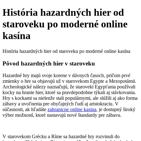
História hazardných hier od
staroveku po moderné online
kasína
História hazardných hier od staroveku po moderné online kasína
Pôvod hazardných hier v staroveku
Hazardné hry majú svoje korene v dávnych časoch, pričom prvé
zmienky o hre sa objavujú už v starovekom Egypte a Mezopotámii.
Archeologické nálezy naznačujú, že starovekí Egypťania používali
kocky na hranie hier, ktoré sa pravdepodobne týkali aj stávkovania.
Hry s kockami sa nielenže stali populárnymi, ale slúžili aj ako forma
zábavy a uvoľnenia pre obyčajných ľudí aj aristokraciu. V
súčasnosti, ak hľadáte
zahranicne online kasina
, je dostupný široký
výber možností, ktoré nastavujú nové štandardy pre zábavu.
V starovekom Grécku a Ríme sa hazardné hry rozvinuli do