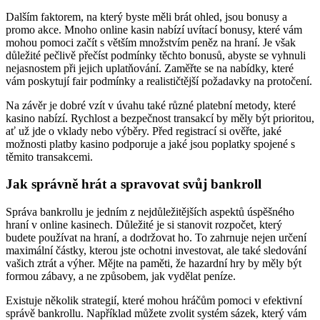
Dalším faktorem, na který byste měli brát ohled, jsou bonusy a
promo akce. Mnoho online kasin nabízí uvítací bonusy, které vám
mohou pomoci začít s větším množstvím peněz na hraní. Je však
důležité pečlivě přečíst podmínky těchto bonusů, abyste se vyhnuli
nejasnostem při jejich uplatňování. Zaměřte se na nabídky, které
vám poskytují fair podmínky a realističtější požadavky na protočení.
Na závěr je dobré vzít v úvahu také různé platební metody, které
kasino nabízí. Rychlost a bezpečnost transakcí by měly být prioritou,
ať už jde o vklady nebo výběry. Před registrací si ověřte, jaké
možnosti platby kasino podporuje a jaké jsou poplatky spojené s
těmito transakcemi.
Jak správně hrát a spravovat svůj bankroll
Správa bankrollu je jedním z nejdůležitějších aspektů úspěšného
hraní v online kasinech. Důležité je si stanovit rozpočet, který
budete používat na hraní, a dodržovat ho. To zahrnuje nejen určení
maximální částky, kterou jste ochotni investovat, ale také sledování
vašich ztrát a výher. Mějte na paměti, že hazardní hry by měly být
formou zábavy, a ne způsobem, jak vydělat peníze.
Existuje několik strategií, které mohou hráčům pomoci v efektivní
správě bankrollu. Například můžete zvolit systém sázek, který vám