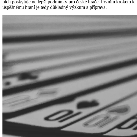
nich poskytuje nejlepší podmínky pro české hráče. Prvním krokem k
úspěšnému hraní je tedy důkladný výzkum a příprava.