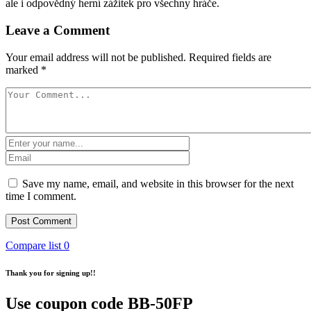
ale i odpovědný herní zážitek pro všechny hráče.
Leave a Comment
Your email address will not be published.
Required fields are
marked
*
Save my name, email, and website in this browser for the next
time I comment.
Compare list
0
Thank you for signing up!!
Use coupon code
BB-50FP