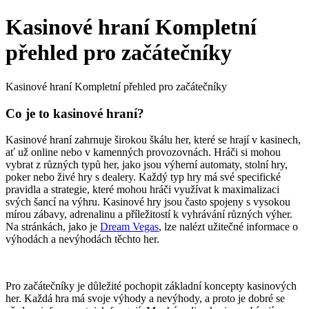
Kasinové hraní Kompletní
přehled pro začátečníky
Kasinové hraní Kompletní přehled pro začátečníky
Co je to kasinové hraní?
Kasinové hraní zahrnuje širokou škálu her, které se hrají v kasinech,
ať už online nebo v kamenných provozovnách. Hráči si mohou
vybrat z různých typů her, jako jsou výherní automaty, stolní hry,
poker nebo živé hry s dealery. Každý typ hry má své specifické
pravidla a strategie, které mohou hráči využívat k maximalizaci
svých šancí na výhru. Kasinové hry jsou často spojeny s vysokou
mírou zábavy, adrenalinu a příležitostí k vyhrávání různých výher.
Na stránkách, jako je
Dream Vegas
, lze nalézt užitečné informace o
výhodách a nevýhodách těchto her.
Pro začátečníky je důležité pochopit základní koncepty kasinových
her. Každá hra má svoje výhody a nevýhody, a proto je dobré se