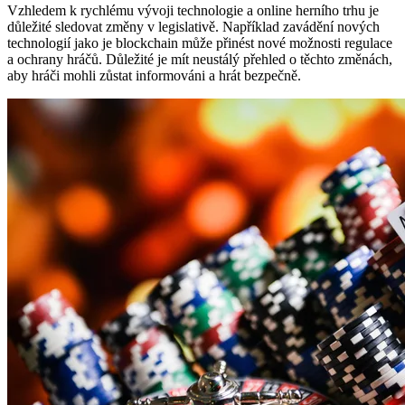
Vzhledem k rychlému vývoji technologie a online herního trhu je
důležité sledovat změny v legislativě. Například zavádění nových
technologií jako je blockchain může přinést nové možnosti regulace
a ochrany hráčů. Důležité je mít neustálý přehled o těchto změnách,
aby hráči mohli zůstat informováni a hrát bezpečně.