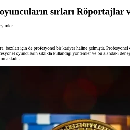
yuncuların sırları Röportajlar 
eyimler
a, bazıları için de profesyonel bir kariyer haline gelmiştir. Profesyonel 
rofesyonel oyuncuların sıklıkla kullandığı yöntemler ve bu alandaki dene
nmaktadır.