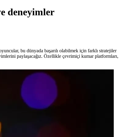
ve deneyimler
oyuncular, bu dünyada başarılı olabilmek için farklı stratejiler
yimlerini paylaşacağız. Özellikle çevrimiçi kumar platformları,