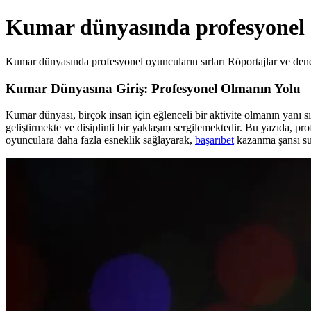
Kumar dünyasında profesyonel o
Kumar dünyasında profesyonel oyuncuların sırları Röportajlar ve den
Kumar Dünyasına Giriş: Profesyonel Olmanın Yolu
Kumar dünyası, birçok insan için eğlenceli bir aktivite olmanın yanı sır
geliştirmekte ve disiplinli bir yaklaşım sergilemektedir. Bu yazıda, p
oyunculara daha fazla esneklik sağlayarak,
başarıbet
kazanma şansı su