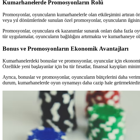
Kumarhanelerde Promosyonların Rolü
Promosyonlar, oyuncuların kumarhanelerle olan etkileşimini artıran ö
veya yıl dönümlerinde sunulan özel promosyonlar, oyuncuların ilgisini 
Promosyonlar, oyunculara ek kazanımlar sunarak onları daha fazla oyun
tür uygulamalar, oyuncuların bağlılığını artırmakta ve kumarhaneye ol
Bonus ve Promosyonların Ekonomik Avantajları
Kumarhanelerdeki bonuslar ve promosyonlar, oyuncular için ekonomik a
Özellikle yeni başlayanlar için bu tür fırsatlar, finansal kayıpları mi
Ayrıca, bonuslar ve promosyonlar, oyuncuların bütçelerini daha veriml
durum, kumarhanelerde oyun oynamayı daha cazip hale getirmektedir