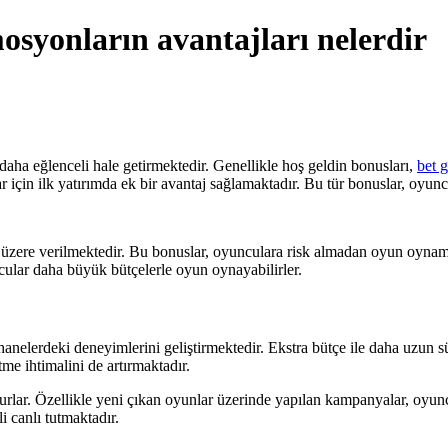
syonların avantajları nelerdir
aha eğlenceli hale getirmektedir. Genellikle hoş geldin bonusları,
bet g
 için ilk yatırımda ek bir avantaj sağlamaktadır. Bu tür bonuslar, oyun
k üzere verilmektedir. Bu bonuslar, oyunculara risk almadan oyun oynama
ncular daha büyük bütçelerle oyun oynayabilirler.
nelerdeki deneyimlerini geliştirmektedir. Ekstra bütçe ile daha uzun s
me ihtimalini de artırmaktadır.
urlar. Özellikle yeni çıkan oyunlar üzerinde yapılan kampanyalar, oyunc
i canlı tutmaktadır.