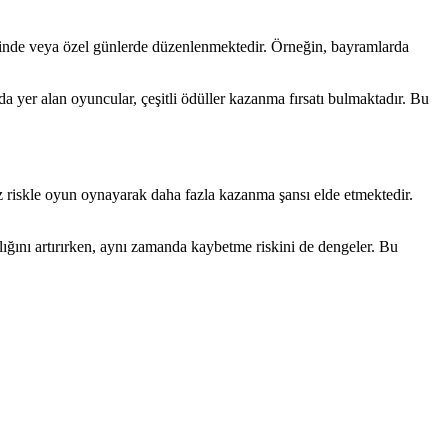
lerinde veya özel günlerde düzenlenmektedir. Örneğin, bayramlarda
 yer alan oyuncular, çeşitli ödüller kazanma fırsatı bulmaktadır. Bu
z riskle oyun oynayarak daha fazla kazanma şansı elde etmektedir.
ığını artırırken, aynı zamanda kaybetme riskini de dengeler. Bu