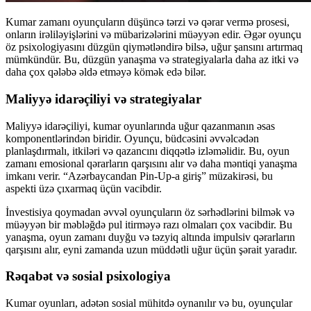
Kumar zamanı oyunçuların düşüncə tərzi və qərar vermə prosesi,
onların irəliləyişlərini və mübarizələrini müəyyən edir. Əgər oyunçu
öz psixologiyasını düzgün qiymətləndirə bilsə, uğur şansını artırmaq
mümkündür. Bu, düzgün yanaşma və strategiyalarla daha az itki və
daha çox qələbə əldə etməyə kömək edə bilər.
Maliyyə idarəçiliyi və strategiyalar
Maliyyə idarəçiliyi, kumar oyunlarında uğur qazanmanın əsas
komponentlərindən biridir. Oyunçu, büdcəsini əvvəlcədən
planlaşdırmalı, itkiləri və qazancını diqqətlə izləməlidir. Bu, oyun
zamanı emosional qərarların qarşısını alır və daha məntiqi yanaşma
imkanı verir. “Azərbaycandan Pin-Up-a giriş” müzakirəsi, bu
aspekti üzə çıxarmaq üçün vacibdir.
İnvestisiya qoymadan əvvəl oyunçuların öz sərhədlərini bilmək və
müəyyən bir məbləğdə pul itirməyə razı olmaları çox vacibdir. Bu
yanaşma, oyun zamanı duyğu və təzyiq altında impulsiv qərarların
qarşısını alır, eyni zamanda uzun müddətli uğur üçün şərait yaradır.
Rəqabət və sosial psixologiya
Kumar oyunları, adətən sosial mühitdə oynanılır və bu, oyunçular