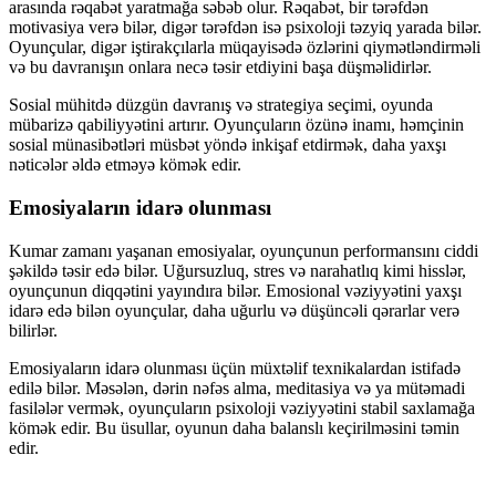
arasında rəqabət yaratmağa səbəb olur. Rəqabət, bir tərəfdən
motivasiya verə bilər, digər tərəfdən isə psixoloji təzyiq yarada bilər.
Oyunçular, digər iştirakçılarla müqayisədə özlərini qiymətləndirməli
və bu davranışın onlara necə təsir etdiyini başa düşməlidirlər.
Sosial mühitdə düzgün davranış və strategiya seçimi, oyunda
mübarizə qabiliyyətini artırır. Oyunçuların özünə inamı, həmçinin
sosial münasibətləri müsbət yöndə inkişaf etdirmək, daha yaxşı
nəticələr əldə etməyə kömək edir.
Emosiyaların idarə olunması
Kumar zamanı yaşanan emosiyalar, oyunçunun performansını ciddi
şəkildə təsir edə bilər. Uğursuzluq, stres və narahatlıq kimi hisslər,
oyunçunun diqqətini yayındıra bilər. Emosional vəziyyətini yaxşı
idarə edə bilən oyunçular, daha uğurlu və düşüncəli qərarlar verə
bilirlər.
Emosiyaların idarə olunması üçün müxtəlif texnikalardan istifadə
edilə bilər. Məsələn, dərin nəfəs alma, meditasiya və ya mütəmadi
fasilələr vermək, oyunçuların psixoloji vəziyyətini stabil saxlamağa
kömək edir. Bu üsullar, oyunun daha balanslı keçirilməsini təmin
edir.