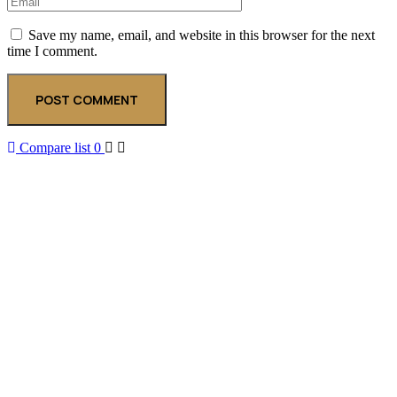
Save my name, email, and website in this browser for the next
time I comment.
Compare list
0