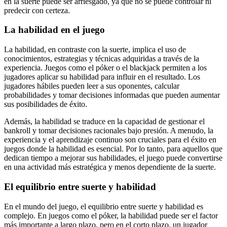
en la suerte puede ser arriesgado, ya que no se puede controlar ni
predecir con certeza.
La habilidad en el juego
La habilidad, en contraste con la suerte, implica el uso de
conocimientos, estrategias y técnicas adquiridas a través de la
experiencia. Juegos como el póker o el blackjack permiten a los
jugadores aplicar su habilidad para influir en el resultado. Los
jugadores hábiles pueden leer a sus oponentes, calcular
probabilidades y tomar decisiones informadas que pueden aumentar
sus posibilidades de éxito.
Además, la habilidad se traduce en la capacidad de gestionar el
bankroll y tomar decisiones racionales bajo presión. A menudo, la
experiencia y el aprendizaje continuo son cruciales para el éxito en
juegos donde la habilidad es esencial. Por lo tanto, para aquellos que
dedican tiempo a mejorar sus habilidades, el juego puede convertirse
en una actividad más estratégica y menos dependiente de la suerte.
El equilibrio entre suerte y habilidad
En el mundo del juego, el equilibrio entre suerte y habilidad es
complejo. En juegos como el póker, la habilidad puede ser el factor
más importante a largo plazo, pero en el corto plazo, un jugador