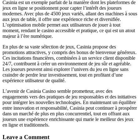
Casinia est un exemple parfait de la manière dont les plateformes de
jeux en ligne se positionnent pour capter l’intérêt des joueurs
modernes. Avec plus de 4500 jeux variés, allant des machines à sous
aux jeux de table, il offre une expérience riche et diversifiée.
L’optimisation mobile permet aux utilisateurs de jouer à tout
moment, rendant le casino accessible et pratique, ce qui est un atout
majeur à l’ère numérique.
En plus de sa vaste sélection de jeux, Casinia propose des
promotions attractives, y compris des bonus de bienvenue généreux.
Ces incitations financières, combinées à un service client disponible
24/7, contribuent à créer un environnement de jeu sûr et agréable.
Les joueurs peuvent ainsi explorer l’univers du jeu en ligne sans
craindre de perdre leur investissement, tout en profitant d’une
expérience utilisateur de qualité.
L’avenir de Casinia Casino semble prometteur, avec des
engagements vers des pratiques de jeu responsables et des initiatives
pour intégrer les nouvelles technologies. En maintenant un équilibre
entre innovation et responsabilité, Casinia peut continuer à prospérer
dans un marché de plus en plus concurrentiel, tout en offrant aux
joueurs une expérience enrichissante qui marie le meilleur des jeux
en ligne et traditionnels.
Leave a Comment