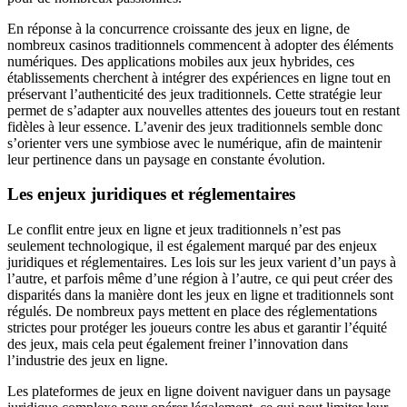
En réponse à la concurrence croissante des jeux en ligne, de
nombreux casinos traditionnels commencent à adopter des éléments
numériques. Des applications mobiles aux jeux hybrides, ces
établissements cherchent à intégrer des expériences en ligne tout en
préservant l’authenticité des jeux traditionnels. Cette stratégie leur
permet de s’adapter aux nouvelles attentes des joueurs tout en restant
fidèles à leur essence. L’avenir des jeux traditionnels semble donc
s’orienter vers une symbiose avec le numérique, afin de maintenir
leur pertinence dans un paysage en constante évolution.
Les enjeux juridiques et réglementaires
Le conflit entre jeux en ligne et jeux traditionnels n’est pas
seulement technologique, il est également marqué par des enjeux
juridiques et réglementaires. Les lois sur les jeux varient d’un pays à
l’autre, et parfois même d’une région à l’autre, ce qui peut créer des
disparités dans la manière dont les jeux en ligne et traditionnels sont
régulés. De nombreux pays mettent en place des réglementations
strictes pour protéger les joueurs contre les abus et garantir l’équité
des jeux, mais cela peut également freiner l’innovation dans
l’industrie des jeux en ligne.
Les plateformes de jeux en ligne doivent naviguer dans un paysage