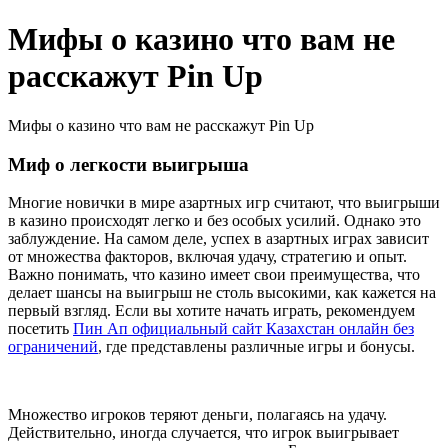
Мифы о казино что вам не
расскажут Pin Up
Мифы о казино что вам не расскажут Pin Up
Миф о легкости выигрыша
Многие новички в мире азартных игр считают, что выигрыши
в казино происходят легко и без особых усилий. Однако это
заблуждение. На самом деле, успех в азартных играх зависит
от множества факторов, включая удачу, стратегию и опыт.
Важно понимать, что казино имеет свои преимущества, что
делает шансы на выигрыш не столь высокими, как кажется на
первый взгляд. Если вы хотите начать играть, рекомендуем
посетить
Пин Ап официальный сайт Казахстан онлайн без
ограничений
, где представлены различные игры и бонусы.
Множество игроков теряют деньги, полагаясь на удачу.
Действительно, иногда случается, что игрок выигрывает