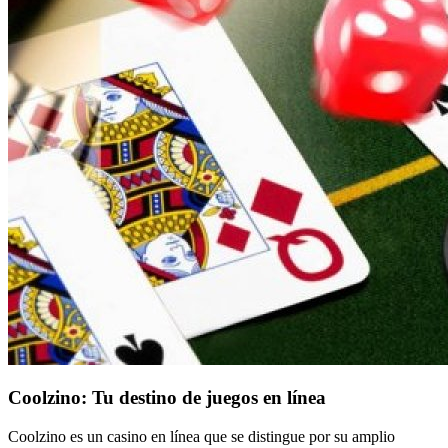
Coolzino: Tu destino de juegos en línea
Coolzino es un casino en línea que se distingue por su amplio