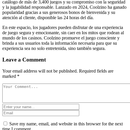
catálogo de más de 3,400 juegos y su compromiso con la seguridad
y la jugabilidad responsable. Lanzado en 2024, Coolzino ha ganado
popularidad gracias a sus generosos bonos de bienvenida y su
atención al cliente, disponible las 24 horas del día.
En este espacio, los jugadores pueden disfrutar de una experiencia
de juego segura y emocionante, sin caer en los mitos que rodean al
mundo de los casinos. Coolzino promueve el juego consciente y
brinda a sus usuarios toda la información necesaria para que su
experiencia sea no solo entretenida, sino también segura.
Leave a Comment
Your email address will not be published.
Required fields are
marked
*
Save my name, email, and website in this browser for the next
time I comment.