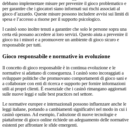
debbano implementare misure per prevenire il gioco problematico e
per garantire che i giocatori siano informati sui rischi associati al
gioco d’azzardo. Queste misure possono includere avvisi sui limiti di
spesa e l’accesso a risorse per il supporto psicologico.
I casinò sono inoltre tenuti a garantire che solo le persone sopra una
certa età possano accedere ai loro servizi. Questo aiuta a prevenire il
gioco tra i minori e a promuovere un ambiente di gioco sicuro e
responsabile per tutti.
Gioco responsabile e normative in evoluzione
Il concetto di gioco responsabile è in continua evoluzione e le
normative si adattano di conseguenza. I casinò sono incoraggiati a
sviluppare politiche che promuovano comportamenti di gioco sani e
a collaborare con enti di ricerca e supporto per fornire informazioni
utili ai propri clienti. È essenziale che i casinò rimangano aggiornati
sulle nuove leggi e sulle best practices nel settore.
Le normative europee e internazionali possono influenzare anche le
leggi italiane, portando a cambiamenti significativi nel modo in cui i
casinò operano. Ad esempio, l’adozione di nuove tecnologie e
piattaforme di gioco online richiede un adeguamento delle normative
esistenti per affrontare le sfide emergenti.