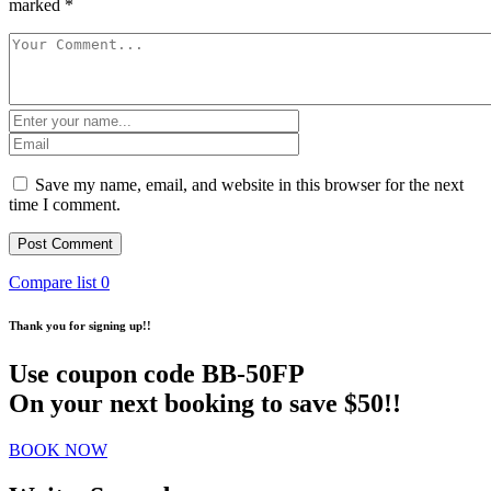
marked
*
Save my name, email, and website in this browser for the next
time I comment.
Compare list
0
Thank you for signing up!!
Use coupon code
BB-50FP
On your next booking to save $50!!
BOOK NOW