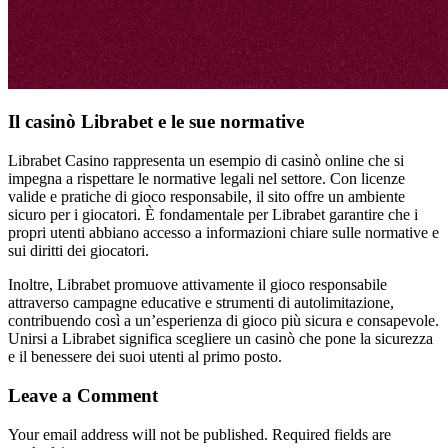
Il casinò Librabet e le sue normative
Librabet Casino rappresenta un esempio di casinò online che si
impegna a rispettare le normative legali nel settore. Con licenze
valide e pratiche di gioco responsabile, il sito offre un ambiente
sicuro per i giocatori. È fondamentale per Librabet garantire che i
propri utenti abbiano accesso a informazioni chiare sulle normative e
sui diritti dei giocatori.
Inoltre, Librabet promuove attivamente il gioco responsabile
attraverso campagne educative e strumenti di autolimitazione,
contribuendo così a un’esperienza di gioco più sicura e consapevole.
Unirsi a Librabet significa scegliere un casinò che pone la sicurezza
e il benessere dei suoi utenti al primo posto.
Leave a Comment
Your email address will not be published.
Required fields are