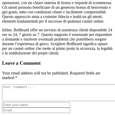
operazioni, con un chiaro sistema di bonus e requisiti di scommessa.
Gli utenti possono beneficiare di un generoso bonus di benvenuto e
giri gratis, tutto con condizioni chiare e facilmente comprensibili.
Questo approccio aiuta a costruire fiducia e lealtà tra gli utenti,
elementi fondamentali per il successo di qualsiasi casinò online.
Infine, BetBeard offre un servizio di assistenza clienti disponibile 24
ore su 24, 7 giorni su 7. Questo supporto è essenziale per rispondere
a domande e risolvere eventuali problemi che potrebbero sorgere
durante l’esperienza di gioco. Scegliere BetBeard significa optare
per un casinò online che mette al primo posto la sicurezza, la legalità
e la soddisfazione dei propri clienti.
Leave a Comment
Your email address will not be published.
Required fields are
marked
*