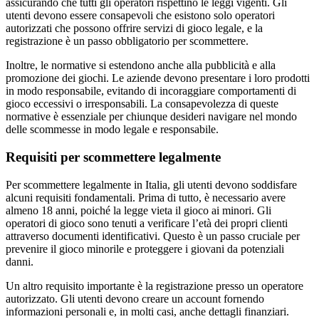
assicurando che tutti gli operatori rispettino le leggi vigenti. Gli
utenti devono essere consapevoli che esistono solo operatori
autorizzati che possono offrire servizi di gioco legale, e la
registrazione è un passo obbligatorio per scommettere.
Inoltre, le normative si estendono anche alla pubblicità e alla
promozione dei giochi. Le aziende devono presentare i loro prodotti
in modo responsabile, evitando di incoraggiare comportamenti di
gioco eccessivi o irresponsabili. La consapevolezza di queste
normative è essenziale per chiunque desideri navigare nel mondo
delle scommesse in modo legale e responsabile.
Requisiti per scommettere legalmente
Per scommettere legalmente in Italia, gli utenti devono soddisfare
alcuni requisiti fondamentali. Prima di tutto, è necessario avere
almeno 18 anni, poiché la legge vieta il gioco ai minori. Gli
operatori di gioco sono tenuti a verificare l’età dei propri clienti
attraverso documenti identificativi. Questo è un passo cruciale per
prevenire il gioco minorile e proteggere i giovani da potenziali
danni.
Un altro requisito importante è la registrazione presso un operatore
autorizzato. Gli utenti devono creare un account fornendo
informazioni personali e, in molti casi, anche dettagli finanziari.