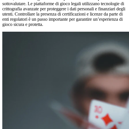
sottovalutare. Le piattaforme di gioco legali utilizzano tecnologie di
crittografia avanzate per proteggere i dati personali e finanziari degli
utenti. Controllare la presenza di certificazioni e licenze da parte di
enti regolatori è un passo importante per garantire un’esperienza di
gioco sicura e protetta.