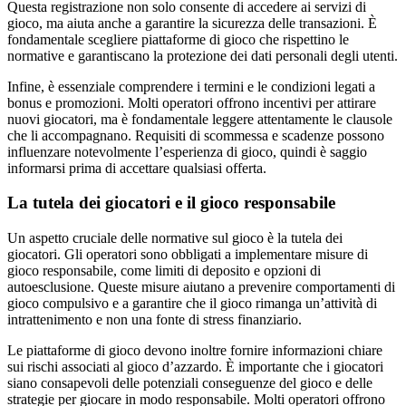
Questa registrazione non solo consente di accedere ai servizi di
gioco, ma aiuta anche a garantire la sicurezza delle transazioni. È
fondamentale scegliere piattaforme di gioco che rispettino le
normative e garantiscano la protezione dei dati personali degli utenti.
Infine, è essenziale comprendere i termini e le condizioni legati a
bonus e promozioni. Molti operatori offrono incentivi per attirare
nuovi giocatori, ma è fondamentale leggere attentamente le clausole
che li accompagnano. Requisiti di scommessa e scadenze possono
influenzare notevolmente l’esperienza di gioco, quindi è saggio
informarsi prima di accettare qualsiasi offerta.
La tutela dei giocatori e il gioco responsabile
Un aspetto cruciale delle normative sul gioco è la tutela dei
giocatori. Gli operatori sono obbligati a implementare misure di
gioco responsabile, come limiti di deposito e opzioni di
autoesclusione. Queste misure aiutano a prevenire comportamenti di
gioco compulsivo e a garantire che il gioco rimanga un’attività di
intrattenimento e non una fonte di stress finanziario.
Le piattaforme di gioco devono inoltre fornire informazioni chiare
sui rischi associati al gioco d’azzardo. È importante che i giocatori
siano consapevoli delle potenziali conseguenze del gioco e delle
strategie per giocare in modo responsabile. Molti operatori offrono