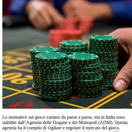
Le normative sul gioco variano da paese a paese, ma in Italia sono
stabilite dall’Agenzia delle Dogane e dei Monopoli (ADM). Questa
agenzia ha il compito di vigilare e regolare il mercato del gioco,