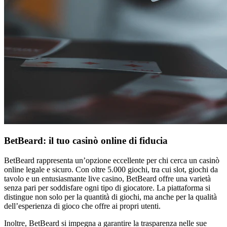
BetBeard: il tuo casinò online di fiducia
BetBeard rappresenta un’opzione eccellente per chi cerca un casinò
online legale e sicuro. Con oltre 5.000 giochi, tra cui slot, giochi da
tavolo e un entusiasmante live casino, BetBeard offre una varietà
senza pari per soddisfare ogni tipo di giocatore. La piattaforma si
distingue non solo per la quantità di giochi, ma anche per la qualità
dell’esperienza di gioco che offre ai propri utenti.
Inoltre, BetBeard si impegna a garantire la trasparenza nelle sue