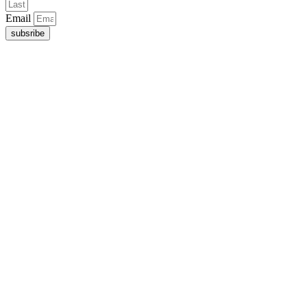
Email
subsribe