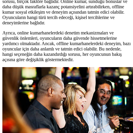
sorusu, birçok faktöre bağlıdır. Online kumar, sunduğu bonuslar ve
daha düşük masraflarla kazanç potansiyelini artırabilirken, offline
kumar sosyal etkileşim ve deneyim açısından tatmin edici olabilir.
Oyuncuların hangi türü tercih edeceği, kişisel tercihlerine ve
deneyimlerine bağlıdır.
Ayrıca, online kumarhanelerdeki denetim mekanizmaları ve
güvenlik önlemleri, oyuncuların daha güvende hissetmelerine
yardımcı olmaktadır. Ancak, offline kumarhanelerdeki deneyim, bazı
oyuncular için daha anlamlı ve tatmin edici olabilir. Bu nedenle,
hangi seçeneğin daha kazandırdığı sorusu, her oyuncunun bakış
açısına göre değişiklik göstermektedir.