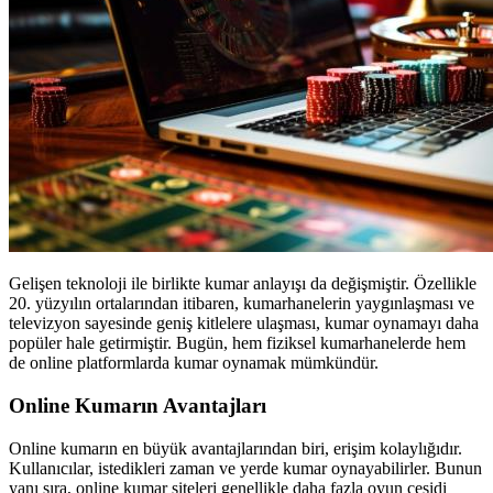
Gelişen teknoloji ile birlikte kumar anlayışı da değişmiştir. Özellikle
20. yüzyılın ortalarından itibaren, kumarhanelerin yaygınlaşması ve
televizyon sayesinde geniş kitlelere ulaşması, kumar oynamayı daha
popüler hale getirmiştir. Bugün, hem fiziksel kumarhanelerde hem
de online platformlarda kumar oynamak mümkündür.
Online Kumarın Avantajları
Online kumarın en büyük avantajlarından biri, erişim kolaylığıdır.
Kullanıcılar, istedikleri zaman ve yerde kumar oynayabilirler. Bunun
yanı sıra, online kumar siteleri genellikle daha fazla oyun çeşidi