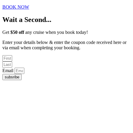
BOOK NOW
Wait a Second...
Get
$50 off
any cruise when you book today!
Enter your details below & enter the coupon code received here or
via email when completing your booking.
Email
subsribe