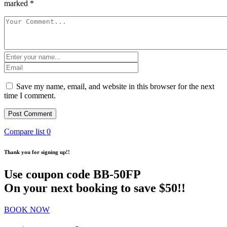
marked
*
Save my name, email, and website in this browser for the next
time I comment.
Compare list
0
Thank you for signing up!!
Use coupon code
BB-50FP
On your next booking to save $50!!
BOOK NOW