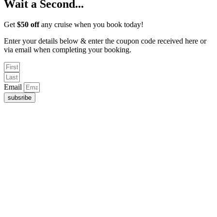
Wait a Second...
Get
$50 off
any cruise when you book today!
Enter your details below & enter the coupon code received here or
via email when completing your booking.
Email
subsribe