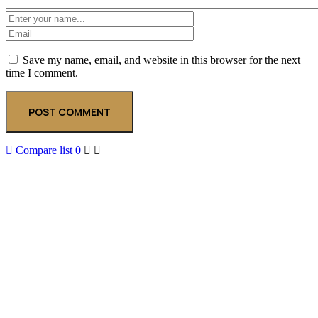
Save my name, email, and website in this browser for the next
time I comment.
Compare list
0