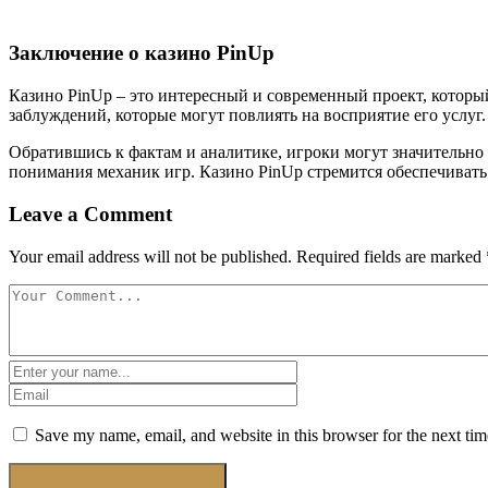
Заключение о казино PinUp
Казино PinUp – это интересный и современный проект, который
заблуждений, которые могут повлиять на восприятие его услуг
Обратившись к фактам и аналитике, игроки могут значительно у
понимания механик игр. Казино PinUp стремится обеспечивать
Leave a Comment
Your email address will not be published.
Required fields are marked
Save my name, email, and website in this browser for the next ti