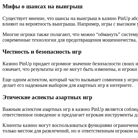
Мифы о шансах на выигрыш
Существует мнение, что шансы на выигрыш в казино PinUp абс
влияют на вероятность выигрыша. Например, игры с высоким у
Многие игроки также полагают, что можно “обмануть” систему
современные технологии для предотвращения мошенничества, о
Честность и безопасность игр
Казино PinUp придает огромное значение безопасности своих 
означает, что результаты игр не могут быть изменены, и игро
Еще одним аспектом, который часто вызывает сомнения у игро
делает его надежным выбором для азартных игр в интернете.
Этические аспекты азартных игр
Важным аспектом азартных игр в казино PinUp является соблюд
ответственное поведение и предлагает игрокам инструменты дл
Клиенты казино могут воспользоваться функциями ограничения
только местом для развлечений, но и ответственным игроком н