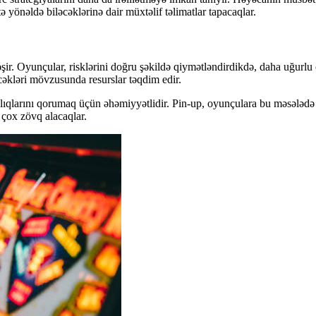
 yönəldə biləcəklərinə dair müxtəlif təlimatlar tapacaqlar.
. Oyunçular, risklərini doğru şəkildə qiymətləndirdikdə, daha uğurlu olm
əcəkləri mövzusunda resurslar təqdim edir.
lıqlarını qorumaq üçün əhəmiyyətlidir. Pin-up, oyunçulara bu məsələdə
 çox zövq alacaqlar.