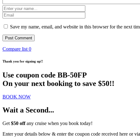
Save my name, email, and website in this browser for the next ti
Compare list
0
Thank you for signing up!!
Use coupon code
BB-50FP
On your next booking to save $50!!
BOOK NOW
Wait a Second...
Get
$50 off
any cruise when you book today!
Enter your details below & enter the coupon code received here or v