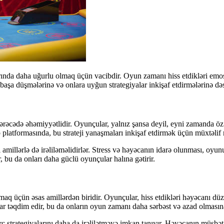
ında daha uğurlu olmaq üçün vacibdir. Oyun zamanı hiss etdikləri emosi
 başa düşmələrinə və onlara uyğun strategiyalar inkişaf etdirmələrinə dəs
ərəcədə əhəmiyyətlidir. Oyunçular, yalnız şansa deyil, eyni zamanda öz
 platformasında, bu strateji yanaşmaları inkişaf etdirmək üçün müxtəlif 
millərlə də irəliləməlidirlər. Stress və həyəcanın idarə olunması, oyunu
 bu da onları daha güclü oyunçular halına gətirir.
q üçün əsas amillərdən biridir. Oyunçular, hiss etdikləri həyəcanı düz
ar təqdim edir, bu da onların oyun zamanı daha sərbəst və azad olmasın
strategiyalarını daha da irəlilətməyə imkan tanıyır. Həyəcanın müsbət