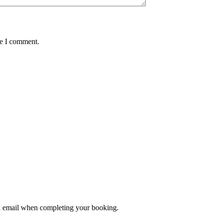
me I comment.
ia email when completing your booking.