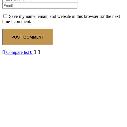
Save my name, email, and website in this browser for the next
time I comment.
Compare list
0