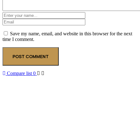
Save my name, email, and website in this browser for the next
time I comment.
Compare list
0