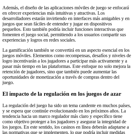
Además, el diseño de las aplicaciones móviles de juego se enfocará
en ofrecer experiencias más intuitivas y atractivas. Los
desarrolladores estarán invirtiendo en interfaces más amigables y en
juegos que sean fáciles de entender y jugar en dispositivos
pequeños. Esto también podría incluir funciones interactivas que
fomenten el juego social, permitiendo a los usuarios compartir sus
experiencias y logros en redes sociales.
La gamificación también se convertirá en un aspecto esencial en los
juegos móviles. Elementos como recompensas, desafíos y niveles de
logro incentivarán a los jugadores a participar más activamente y a
pasar más tiempo en las plataformas. Este enfoque no solo mejora la
retención de jugadores, sino que también puede aumentar las
oportunidades de monetización a través de compras dentro del
juego.
El impacto de la regulación en los juegos de azar
La regulación del juego ha sido un tema candente en muchos países,
y se espera que continúe evolucionando en los próximos años. La
tendencia hacia un marco regulador más claro y específico tiene
como objetivo proteger a los jugadores y asegurar la integridad de
los juegos. En este sentido, los casinos en línea deberán adaptarse a
las normativas que se implementen, lo que podría incluir medidas