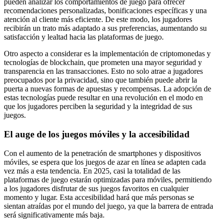
pueden analizar los comportamientos de juego para ofrecer
recomendaciones personalizadas, bonificaciones específicas y una
atención al cliente más eficiente. De este modo, los jugadores
recibirán un trato más adaptado a sus preferencias, aumentando su
satisfacción y lealtad hacia las plataformas de juego.
Otro aspecto a considerar es la implementación de criptomonedas y
tecnologías de blockchain, que prometen una mayor seguridad y
transparencia en las transacciones. Esto no solo atrae a jugadores
preocupados por la privacidad, sino que también puede abrir la
puerta a nuevas formas de apuestas y recompensas. La adopción de
estas tecnologías puede resultar en una revolución en el modo en
que los jugadores perciben la seguridad y la integridad de sus
juegos.
El auge de los juegos móviles y la accesibilidad
Con el aumento de la penetración de smartphones y dispositivos
móviles, se espera que los juegos de azar en línea se adapten cada
vez más a esta tendencia. En 2025, casi la totalidad de las
plataformas de juego estarán optimizadas para móviles, permitiendo
a los jugadores disfrutar de sus juegos favoritos en cualquier
momento y lugar. Esta accesibilidad hará que más personas se
sientan atraídas por el mundo del juego, ya que la barrera de entrada
será significativamente más baja.