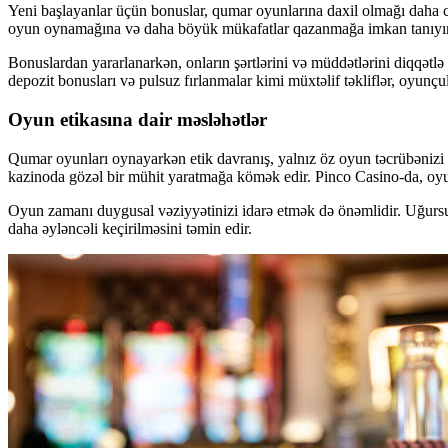
Yeni başlayanlar üçün bonuslar, qumar oyunlarına daxil olmağı daha cəl
oyun oynamağına və daha böyük mükafatlar qazanmağa imkan tanıyır
Bonuslardan yararlanarkən, onların şərtlərini və müddətlərini diqqət
depozit bonusları və pulsuz fırlanmalar kimi müxtəlif təkliflər, oyunçul
Oyun etikasına dair məsləhətlər
Qumar oyunları oynayarkən etik davranış, yalnız öz oyun təcrübənizi 
kazinoda gözəl bir mühit yaratmağa kömək edir. Pinco Casino-da, oyunçu
Oyun zamanı duygusal vəziyyətinizi idarə etmək də önəmlidir. Uğur
daha əyləncəli keçirilməsini təmin edir.