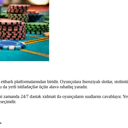
barlı platformalarından biridir. Oyunçulara lisenziyalı slotlar, stolüst
da yerli istifadəçilər üçün əlavə rahatlıq yaradır.
eyni zamanda 24/7 dəstək xidməti ilə oyunçuların suallarını cavablayır.
seçimdir.
*