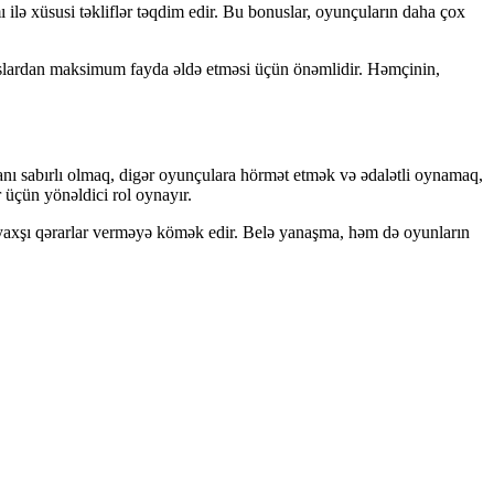
 ilə xüsusi təkliflər təqdim edir. Bu bonuslar, oyunçuların daha çox
onuslardan maksimum fayda əldə etməsi üçün önəmlidir. Həmçinin,
anı sabırlı olmaq, digər oyunçulara hörmət etmək və ədalətli oynamaq,
 üçün yönəldici rol oynayır.
axşı qərarlar verməyə kömək edir. Belə yanaşma, həm də oyunların