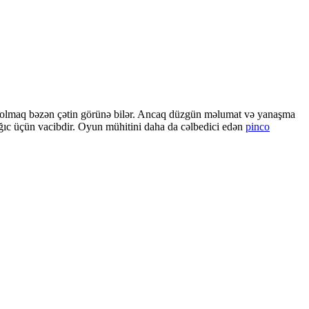
il olmaq bəzən çətin görünə bilər. Ancaq düzgün məlumat və yanaşma
lanğıc üçün vacibdir. Oyun mühitini daha da cəlbedici edən
pinco