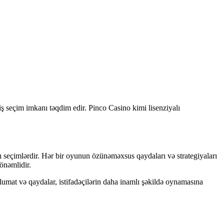
 seçim imkanı təqdim edir. Pinco Casino kimi lisenziyalı
lı seçimlərdir. Hər bir oyunun özünəməxsus qaydaları və strategiyaları
önəmlidir.
umat və qaydalar, istifadəçilərin daha inamlı şəkildə oynamasına