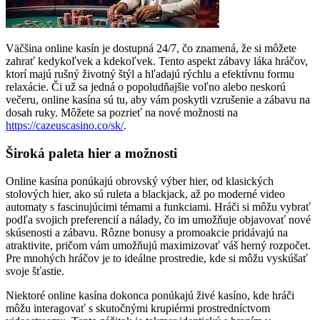
Väčšina online kasín je dostupná 24/7, čo znamená, že si môžete
zahrať kedykoľvek a kdekoľvek. Tento aspekt zábavy láka hráčov,
ktorí majú rušný životný štýl a hľadajú rýchlu a efektívnu formu
relaxácie. Či už sa jedná o popoludňajšie voľno alebo neskorú
večeru, online kasína sú tu, aby vám poskytli vzrušenie a zábavu na
dosah ruky. Môžete sa pozrieť na nové možnosti na
https://cazeuscasino.co/sk/
.
Široká paleta hier a možnosti
Online kasína ponúkajú obrovský výber hier, od klasických
stolových hier, ako sú ruleta a blackjack, až po moderné video
automaty s fascinujúcimi témami a funkciami. Hráči si môžu vybrať
podľa svojich preferencií a nálady, čo im umožňuje objavovať nové
skúsenosti a zábavu. Rôzne bonusy a promoakcie pridávajú na
atraktivite, pričom vám umožňujú maximizovať váš herný rozpočet.
Pre mnohých hráčov je to ideálne prostredie, kde si môžu vyskúšať
svoje šťastie.
Niektoré online kasína dokonca ponúkajú živé kasíno, kde hráči
môžu interagovať s skutočnými krupiérmi prostredníctvom